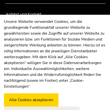
der
der
Seitenbereiche
Seitenbereiche
Anfahrt und Kontakt
Kommunikation und Öffentlichkeitsarbeit
Unsere Website verwendet Cookies, um die
grundlegende Funktionalität unserer Website zu
Moodle
gewährleisten sowie die Zugriffe auf unserer Website zu
UNIGRAZonline
analysieren bzw. um Funktionen für Soziale Medien und
Impressum
zielgerichtete Werbung anbieten zu können. Hierzu ist es
Datenschutzerklärung
nötig Informationen an die jeweiligen Dienstanbieter
Cookie-Einstellungen
weiterzugeben. Mit dem Klick auf „Alle Cookies
Barrierefreiheitserklärung
akzeptieren“ willigen Sie in diese Datenverarbeitungen
ein. Individuelle Auswahlmöglichkeiten, weitere
Informationen und die Widerrufsmöglichkeit finden Sie
nachfolgend (sowie im Footer) unter „Cookie-
Wetterstation
Uni Graz
Einstellungen“.
Alle Cookies akzeptieren