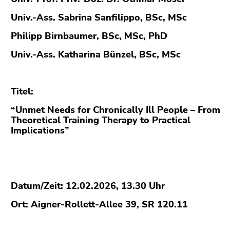
(Zugriffstaste
5)
Univ.-Ass. Sabrina Sanfilippo, BSc, MSc
Zu
Philipp Birnbaumer, BSc, MSc, PhD
den
Seiteneinstellungen
Univ.-Ass. Katharina Bünzel, BSc, MSc
(Benutzer/Sprache)
(Zugriffstaste
8)
Titel:
Zur
“Unmet Needs for Chronically Ill People – From
Suche
Theoretical Training Therapy to Practical
(Zugriffstaste
Implications”
9)
Ende
dieses
Seitenbereichs.
Datum/Zeit: 12.02.2026, 13.30 Uhr
Zur
Ort: Aigner-Rollett-Allee 39, SR 120.11
Übersicht
der