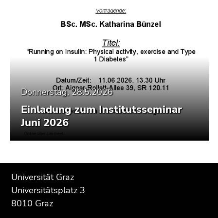
Donnerstag, 28.5.2026
Einladung zum Institutsseminar
Juni 2026
Beginn
Ende
Ende
Universität Graz
des
dieses
dieses
Universitätsplatz 3
Seitenbereichs:
Seitenbereichs.
Seitenbereichs.
8010 Graz
Zusatzinformationen:
Zur
Zur
Übersicht
Übersicht