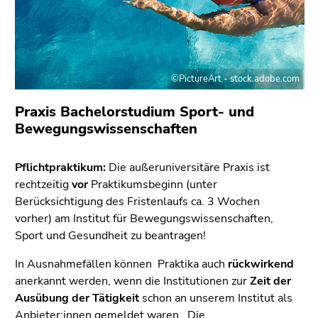
bestätigen
Sie diesen
Link.
Beginn
Zum
©PictureArt - stock.adobe.com
des
Inhalt
Seitenbereichs:
(Zugriffstaste
Praxis Bachelorstudium Sport- und
Seitenbereiche:
1)
Bewegungswissenschaften
Zur
Positionsanzeige
Pflichtpraktikum:
Die außeruniversitäre Praxis ist
(Zugriffstaste
rechtzeitig
vor
Praktikumsbeginn (unter
2)
Berücksichtigung des Fristenlaufs ca. 3 Wochen
Zur
vorher) am Institut für Bewegungswissenschaften,
Hauptnavigation
Sport und Gesundheit zu beantragen!
(Zugriffstaste
3)
In Ausnahmefällen können Praktika auch
rückwirkend
Zur
anerkannt werden, wenn die Institutionen zur
Zeit der
Unternavigation
Ausübung der Tätigkeit
schon an unserem Institut als
(Zugriffstaste
Anbieter:innen gemeldet waren. Die