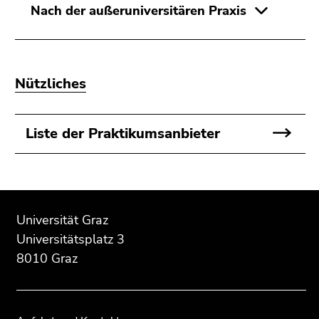
Nach der außeruniversitären Praxis
Nützliches
Liste der Praktikumsanbieter
Beginn
Ende
Ende
des
dieses
dieses
Universität Graz
Seitenbereichs:
Seitenbereichs.
Seitenbereichs.
Universitätsplatz 3
Zusatzinformationen:
Zur
Zur
8010 Graz
Übersicht
Übersicht
der
der
Seitenbereiche
Seitenbereiche