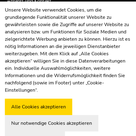
Anfahrt und Kontakt
Kommunikation und Öffentlichkeitsarbeit
Unsere Website verwendet Cookies, um die
grundlegende Funktionalität unserer Website zu
Moodle
gewährleisten sowie die Zugriffe auf unserer Website zu
UNIGRAZonline
analysieren bzw. um Funktionen für Soziale Medien und
Impressum
zielgerichtete Werbung anbieten zu können. Hierzu ist es
Datenschutzerklärung
nötig Informationen an die jeweiligen Dienstanbieter
Cookie-Einstellungen
weiterzugeben. Mit dem Klick auf „Alle Cookies
Barrierefreiheitserklärung
akzeptieren“ willigen Sie in diese Datenverarbeitungen
ein. Individuelle Auswahlmöglichkeiten, weitere
Informationen und die Widerrufsmöglichkeit finden Sie
nachfolgend (sowie im Footer) unter „Cookie-
Wetterstation
Uni Graz
Einstellungen“.
Alle Cookies akzeptieren
Nur notwendige Cookies akzeptieren